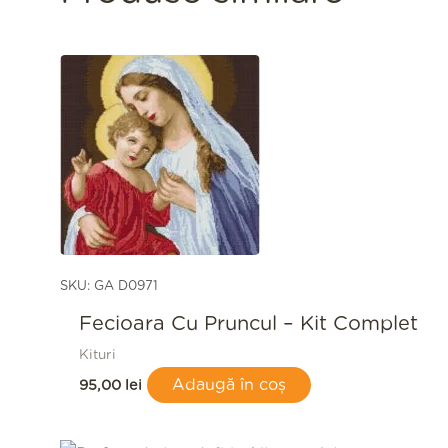
SKU: GA D0971
Fecioara Cu Pruncul – Kit Complet
Kituri
Adaugă în coș
95,00
lei