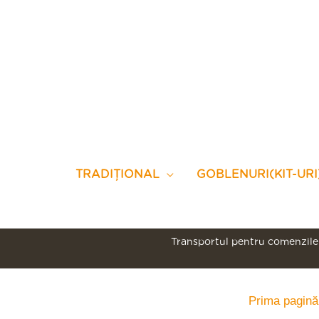
Skip
to
content
TRADIȚIONAL
GOBLENURI(KIT-URI
Transportul pentru comenzile 
Prima pagină