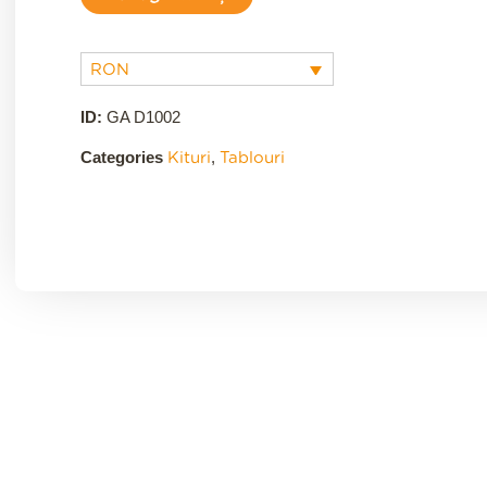
kit
broderie
RON
de
mână
ID:
GA D1002
quantity
Categories
,
Kituri
Tablouri