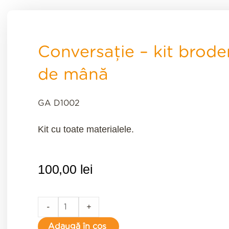
Conversație – kit brode
de mână
GA D1002
Kit cu toate materialele.
100,00
lei
Conversație
-
+
-
Adaugă în coș