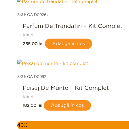
SKU: GA D0926k
Parfum De Trandafiri – Kit Complet
Kituri
Adaugă în coș
265,00
lei
SKU: GA D0992
Peisaj De Munte – Kit Complet
Kituri
Adaugă în coș
182,00
lei
Prețul
Prețul
40%
inițial
curent