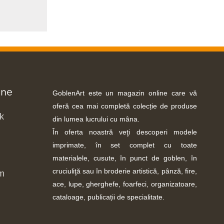
-ne
GoblenArt este un magazin online care vă
oferă cea mai completă colecție de produse
k
din lumea lucrului cu mâna.
În oferta noastră veţi descoperi modele
imprimate, în set complet cu toate
materialele, cusute, în punct de goblen, în
cruciuliţă sau în broderie artistică, pânză, fire,
m
ace, lupe, gherghefe, foarfeci, organizatoare,
cataloage, publicații de specialitate.