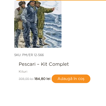
a
este:
fost:
184,80 lei.
308,00 lei.
SKU: PM/ER 12-566
Pescari – Kit Complet
Kituri
308,00
lei
Adaugă în coș
184,80
lei