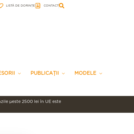
LISTĂ DE DORINȚE
CONTACT
SORII
PUBLICAȚII
MODELE
ile peste 2500 lei în UE este