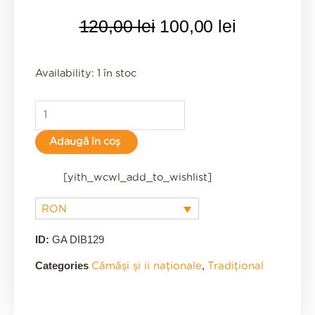
Prețul
Prețul
120,00
lei
100,00
lei
inițial
curent
a
este:
fost:
100,00 lei
Availability:
1 în stoc
120,00 lei.
Adaugă în coș
[yith_wcwl_add_to_wishlist]
RON
ID:
GA DIB129
Categories
,
Cămăși și ii naționale
Tradițional