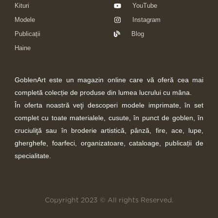
Kituri
YouTube
Modele
Instagram
Publicații
Blog
Haine
GoblenArt este un magazin online care vă oferă cea mai
completă colecție de produse din lumea lucrului cu mâna.
În oferta noastră veţi descoperi modele imprimate, în set
complet cu toate materialele, cusute, în punct de goblen, în
cruciuliţă sau în broderie artistică, pânză, fire, ace, lupe,
gherghefe, foarfeci, organizatoare, cataloage, publicații de
specialitate.
Copyright 2023 © All rights Reserved.