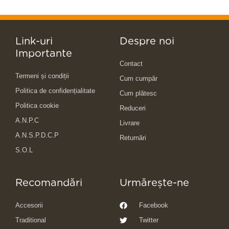
Link-uri
Despre noi
Importante
Contact
Termeni și condiții
Cum cumpăr
Politica de confidențialitate
Cum plătesc
Politica cookie
Reduceri
A.N.P.C
Livrare
A.N.S.P.D.C.P
Returnări
S.O.L
Recomandări
Urmărește-ne
Accesorii
Facebook
Traditional
Twitter