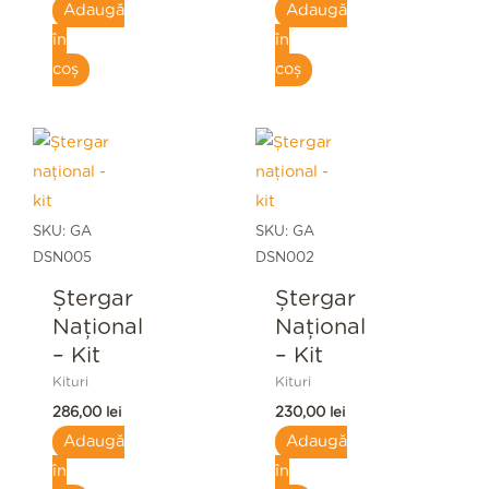
Adaugă
Adaugă
în
în
coș
coș
SKU: GA
SKU: GA
DSN005
DSN002
Ștergar
Ștergar
Naţional
Naţional
– Kit
– Kit
Kituri
Kituri
286,00
lei
230,00
lei
Adaugă
Adaugă
în
în