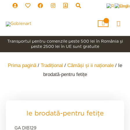
Skip
to
content
Mai
Me
Transportul pentru comenzile peste 500 lei în România şi
peste 2500 lei în UE sunt gratuite
Prima pagină
/
Tradițional
/
Cămăși și ii naționale
/ Ie
brodată-pentru fetițe
Ie brodată-pentru fetițe
GA DIB129