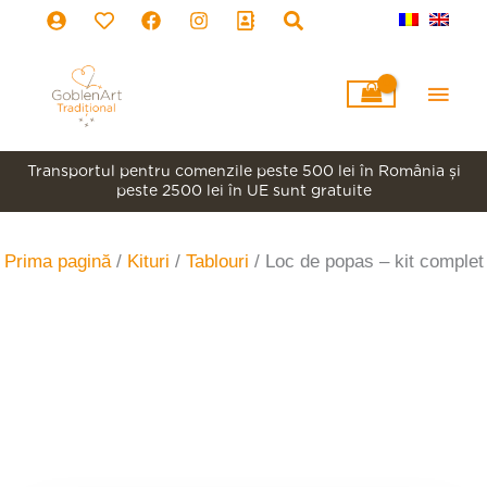
Skip
to
content
Main
Men
Transportul pentru comenzile peste 500 lei în România şi
peste 2500 lei în UE sunt gratuite
Prima pagină
/
Kituri
/
Tablouri
/ Loc de popas – kit complet