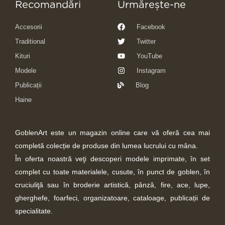
Recomandări
Urmărește-ne
Accesorii
Facebook
Traditional
Twitter
Kituri
YouTube
Modele
Instagram
Publicații
Blog
Haine
GoblenArt este un magazin online care vă oferă cea mai
completă colecție de produse din lumea lucrului cu mâna.
În oferta noastră veţi descoperi modele imprimate, în set
complet cu toate materialele, cusute, în punct de goblen, în
cruciuliţă sau în broderie artistică, pânză, fire, ace, lupe,
gherghefe, foarfeci, organizatoare, cataloage, publicații de
specialitate.