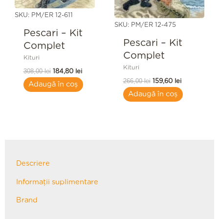
SKU: PM/ER 12-611
SKU: PM/ER 12-475
Pescari – Kit
Pescari – Kit
Complet
Complet
Kituri
Kituri
308,00
lei
184,80
lei
266,00
lei
159,60
lei
Adaugă în coș
Adaugă în coș
Descriere
Informații suplimentare
Brand