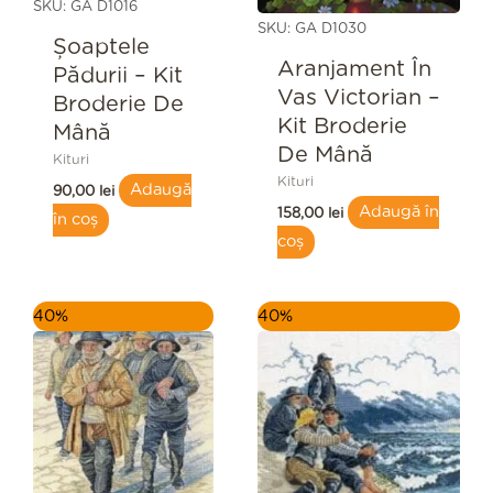
SKU: GA D1016
SKU: GA D1030
Șoaptele
Aranjament În
Pădurii – Kit
Vas Victorian –
Broderie De
Kit Broderie
Mână
De Mână
Kituri
Kituri
Adaugă
90,00
lei
Adaugă în
158,00
lei
în coș
coș
Prețul
Prețul
Prețul
Prețul
40%
40%
inițial
curent
inițial
curent
a
este:
a
este:
fost:
184,80 lei.
fost:
159,60 lei.
308,00 lei.
266,00 lei.