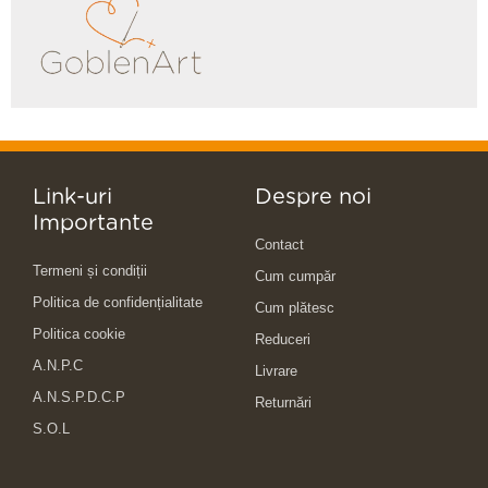
Link-uri
Despre noi
Importante
Contact
Termeni și condiții
Cum cumpăr
Politica de confidențialitate
Cum plătesc
Politica cookie
Reduceri
A.N.P.C
Livrare
A.N.S.P.D.C.P
Returnări
S.O.L