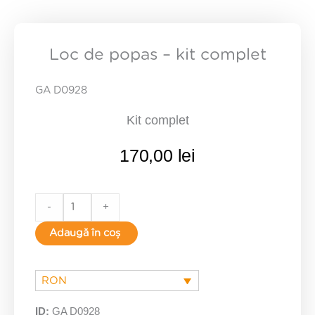
Loc de popas – kit complet
GA D0928
Kit complet
170,00
lei
Loc
-
+
de
Adaugă în coș
popas
-
kit
RON
complet
ID:
GA D0928