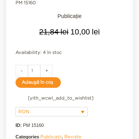
PM 15160
Publicație
Prețul
Prețul
21,84
lei
10,00
lei
inițial
curent
a
este:
fost:
10,00 lei.
Punto
Availability:
4 în stoc
21,84 lei.
de
cruz
-
+
-
Adaugă în coș
publicație
quantity
[yith_wcwl_add_to_wishlist]
RON
ID:
PM 15160
Categories
,
Publicații
Reviste