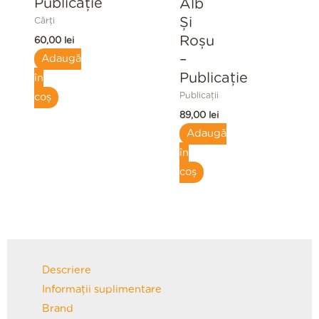
Publicaţie
Alb
Și
Cărți
Roșu
60,00
lei
–
Adaugă
Publicație
în
Publicații
coș
89,00
lei
Adaugă
în
coș
Descriere
Informații suplimentare
Brand