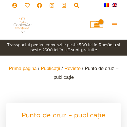
Skip
to
content
Main
Men
Transportul pentru comenzile peste 500 lei în România şi
peste 2500 lei în UE sunt gratuite
Prima pagină
/
Publicații
/
Reviste
/ Punto de cruz –
publicație
Punto de cruz – publicație