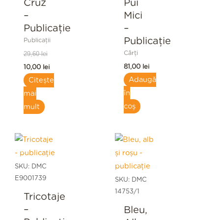
Cruz
Pui
–
Mici
Publicație
–
Publicaţie
Publicații
Cărți
29,60
lei
81,00
lei
10,00
lei
Adaugă
Citește
în
mai
coș
mult
SKU: DMC
E9001739
SKU: DMC
14753/1
Tricotaje
–
Bleu,