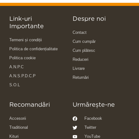
Link-uri
Despre noi
Importante
Contact
Termeni și condiții
Cum cumpăr
Politica de confidențialitate
Cum plătesc
Politica cookie
Reduceri
A.N.P.C
Livrare
A.N.S.P.D.C.P
Returnări
S.O.L
Recomandări
Urmărește-ne
Accesorii
Facebook
Traditional
Twitter
Kituri
YouTube