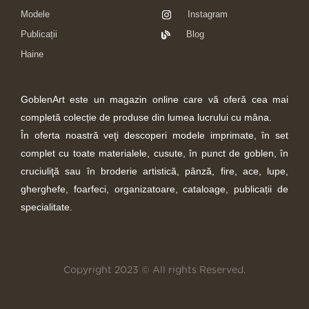
Modele
Instagram
Publicații
Blog
Haine
GoblenArt este un magazin online care vă oferă cea mai
completă colecție de produse din lumea lucrului cu mâna.
În oferta noastră veţi descoperi modele imprimate, în set
complet cu toate materialele, cusute, în punct de goblen, în
cruciuliţă sau în broderie artistică, pânză, fire, ace, lupe,
gherghefe, foarfeci, organizatoare, cataloage, publicații de
specialitate.
Copyright 2023 © All rights Reserved.