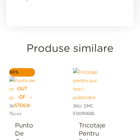
Produse similare
Prețul
Prețul
66%
inițial
curent
a
este:
fost:
10,00 lei.
OUT
29,60 lei.
OF
STOCK
SKU: PM
SKU: DMC
15259
E0090686
Punto
Tricotaje
De
Pentru