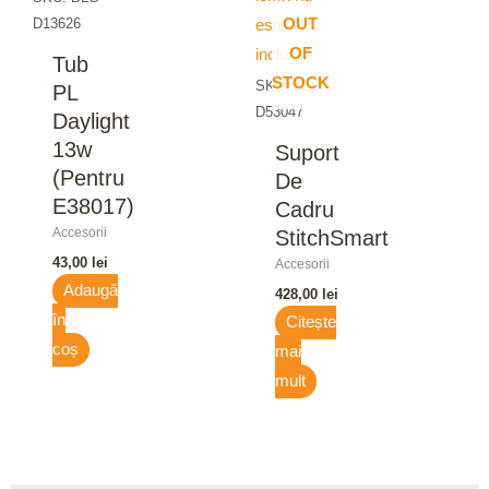
D13626
OUT
OF
Tub
STOCK
SKU: DLC
PL
D53047
Daylight
13w
Suport
(pentru
De
E38017)
Cadru
Accesorii
StitchSmart
43,00
lei
Accesorii
Adaugă
428,00
lei
în
Citește
coș
mai
mult