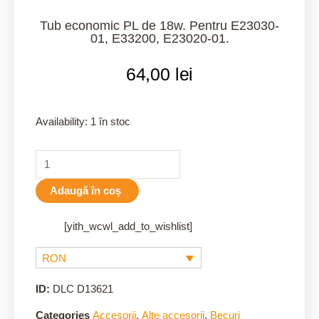
Tub economic PL de 18w. Pentru E23030-
01, E33200, E23020-01.
64,00
lei
Availability:
1 în stoc
Adaugă în coș
[yith_wcwl_add_to_wishlist]
RON
ID:
DLC D13621
Categories
Accesorii
,
Alte accesorii
,
Becuri