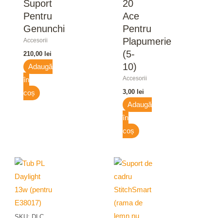
Suport
20
Pentru
Ace
Genunchi
Pentru
Plapumerie
Accesorii
(5-
210,00
lei
10)
Adaugă
Accesorii
în
3,00
lei
coș
Adaugă
în
coș
SKU: DLC