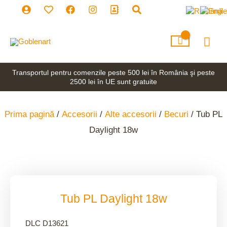
Skip
to
content
Mai
Men
Transportul pentru comenzile peste 500 lei în România şi peste
2500 lei în UE sunt gratuite
Prima pagină
/
Accesorii
/
Alte accesorii
/
Becuri
/ Tub PL
Daylight 18w
Tub PL Daylight 18w
DLC D13621