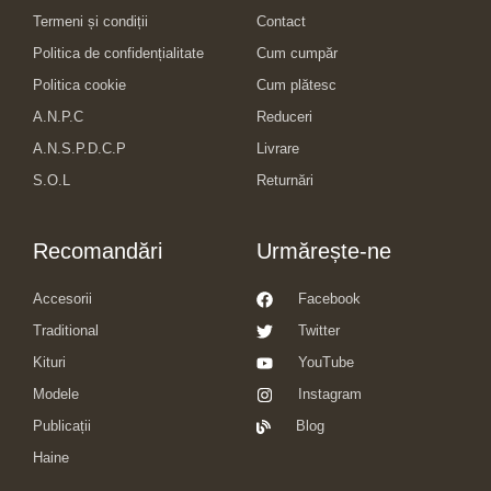
Termeni și condiții
Contact
Politica de confidențialitate
Cum cumpăr
Politica cookie
Cum plătesc
A.N.P.C
Reduceri
A.N.S.P.D.C.P
Livrare
S.O.L
Returnări
Recomandări
Urmărește-ne
Accesorii
Facebook
Traditional
Twitter
Kituri
YouTube
Modele
Instagram
Publicații
Blog
Haine