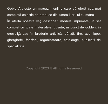
GoblenArt este un magazin online care vă oferă cea mai
completă colecție de produse din lumea lucrului cu mâna.
În oferta noastră veţi descoperi modele imprimate, în set
complet cu toate materialele, cusute, în punct de goblen, în
cruciuliţă sau în broderie artistică, pânză, fire, ace, lupe,
gherghefe, foarfeci, organizatoare, cataloage, publicații de
specialitate.
Copyright 2023 © All rights Reserved.